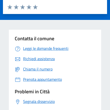
Valuta da 1 a 5 stelle la pagina
Domanda
Valuta 1 stelle su 5
Valuta 2 stelle su 5
Valuta 3 stelle su 5
Valuta 4 stelle su 5
Valuta 5 stelle su 5
Contatta il comune
Leggi le domande frequenti
Richiedi assistenza
Chiama il numero
Prenota appuntamento
Problemi in Città
Segnala disservizio