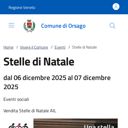
Vai al contenuto
accedi al menu
footer.enter
Regione Veneto
Comune di Orsago
Home
/
Vivere il Comune
/
Eventi
/
Stelle di Natale
Stelle di Natale
dal 06 dicembre 2025 al 07 dicembre
2025
Eventi sociali
Vendita Stelle di Natale AIL