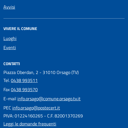
Avvisi
VIVERE IL COMUNE
Luoghi
Eventi
CONTATTI
Piazza Oberdan, 2 - 31010 Orsago (TV)
Tel.
0438 993511
Fax
0438 993570
E-mail
info.orsago@comune.orsago.tv.it
PEC
info.orsago@postecert.it
PIVA: 01224160265 - C.F. 82001370269
Leggi le domande frequenti