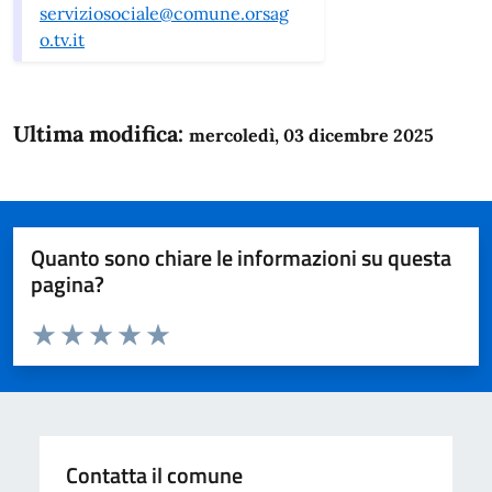
serviziosociale@comune.orsag
o.tv.it
Ultima modifica:
mercoledì, 03 dicembre 2025
Quanto sono chiare le informazioni su questa
pagina?
Valuta da 1 a 5 stelle la pagina
Domanda
Valuta 1 stelle su 5
Valuta 2 stelle su 5
Valuta 3 stelle su 5
Valuta 4 stelle su 5
Valuta 5 stelle su 5
Contatta il comune