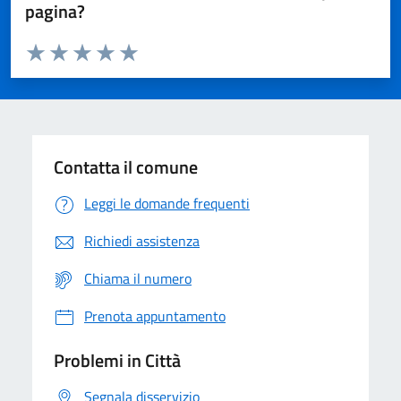
pagina?
Valuta da 1 a 5 stelle la pagina
Domanda
Valuta 1 stelle su 5
Valuta 2 stelle su 5
Valuta 3 stelle su 5
Valuta 4 stelle su 5
Valuta 5 stelle su 5
Contatta il comune
Leggi le domande frequenti
Richiedi assistenza
Chiama il numero
Prenota appuntamento
Problemi in Città
Segnala disservizio