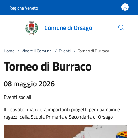
Vai al contenuto
accedi al menu
footer.enter
Regione Veneto
Comune di Orsago
Home
/
Vivere il Comune
/
Eventi
/
Torneo di Burraco
Torneo di Burraco
08 maggio 2026
Eventi sociali
Il ricavato finanzierà importanti progetti per i bambini e
ragazzi della Scuola Primaria e Secondaria di Orsago