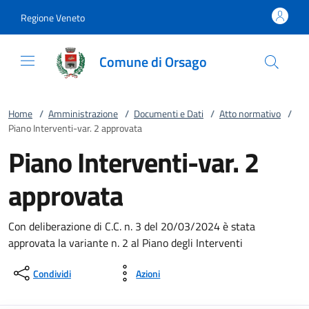
Vai al contenuto
accedi al menu
footer.enter
Regione Veneto
Comune di Orsago
Home
/
Amministrazione
/
Documenti e Dati
/
Atto normativo
/
Piano Interventi-var. 2 approvata
Piano Interventi-var. 2
approvata
Con deliberazione di C.C. n. 3 del 20/03/2024 è stata
approvata la variante n. 2 al Piano degli Interventi
Condividi
Azioni