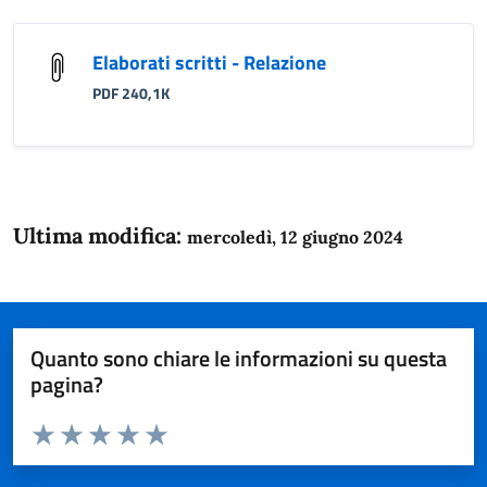
Elaborati scritti - Relazione
PDF 240,1K
Ultima modifica:
mercoledì, 12 giugno 2024
Quanto sono chiare le informazioni su questa
pagina?
Valuta da 1 a 5 stelle la pagina
Domanda
Valuta 1 stelle su 5
Valuta 2 stelle su 5
Valuta 3 stelle su 5
Valuta 4 stelle su 5
Valuta 5 stelle su 5