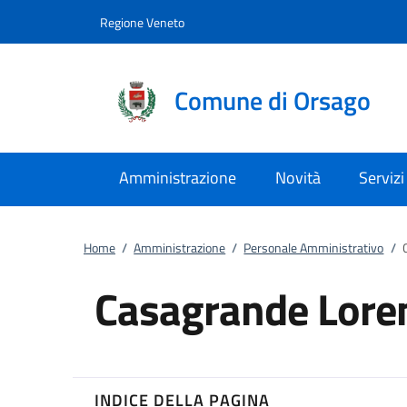
Vai al contenuto
accedi al menu
footer.enter
Regione Veneto
Comune di Orsago
Amministrazione
Novità
Servizi
Home
/
Amministrazione
/
Personale Amministrativo
/
Casagrande Lore
INDICE DELLA PAGINA