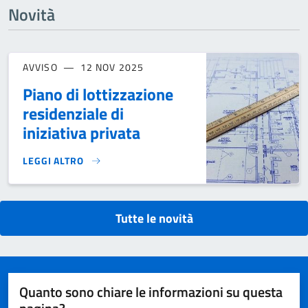
Novità
AVVISO
12 NOV 2025
Piano di lottizzazione
residenziale di
iniziativa privata
LEGGI ALTRO
PIANO DI LOTTIZZAZIONE RESIDENZIALE DI INIZIATIVA PRIVA
Tutte le novità
Quanto sono chiare le informazioni su questa