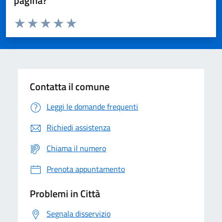
pagina?
Valuta da 1 a 5 stelle la pagina
Domanda
Valuta 1 stelle su 5
Valuta 2 stelle su 5
Valuta 3 stelle su 5
Valuta 4 stelle su 5
Valuta 5 stelle su 5
Contatta il comune
Leggi le domande frequenti
Richiedi assistenza
Chiama il numero
Prenota appuntamento
Problemi in Città
Segnala disservizio