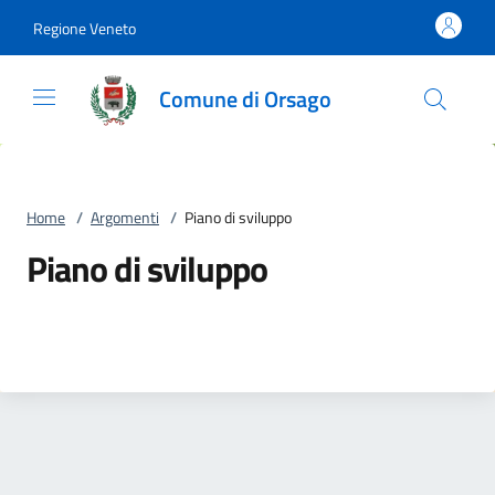
Vai al contenuto
accedi al menu
footer.enter
Regione Veneto
Comune di Orsago
Home
/
Argomenti
/
Piano di sviluppo
Piano di sviluppo