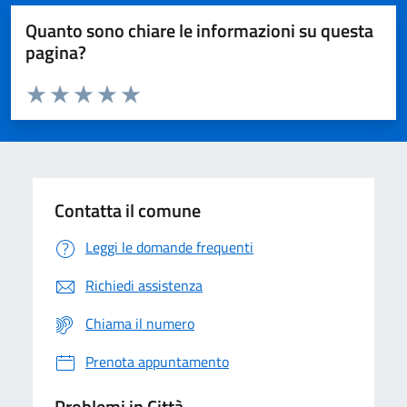
Quanto sono chiare le informazioni su questa
pagina?
Valuta da 1 a 5 stelle la pagina
Domanda
Valuta 1 stelle su 5
Valuta 2 stelle su 5
Valuta 3 stelle su 5
Valuta 4 stelle su 5
Valuta 5 stelle su 5
Contatta il comune
Leggi le domande frequenti
Richiedi assistenza
Chiama il numero
Prenota appuntamento
Problemi in Città