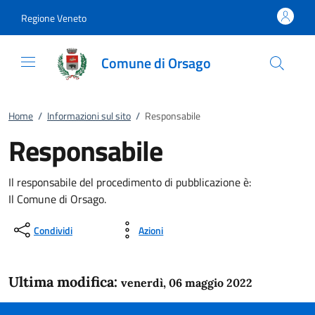
Vai al contenuto
accedi al menu
footer.enter
Regione Veneto
Comune di Orsago
Home
/
Informazioni sul sito
/
Responsabile
Responsabile
Il responsabile del procedimento di pubblicazione è:
Il Comune di Orsago.
Condividi
Azioni
Ultima modifica:
venerdì, 06 maggio 2022