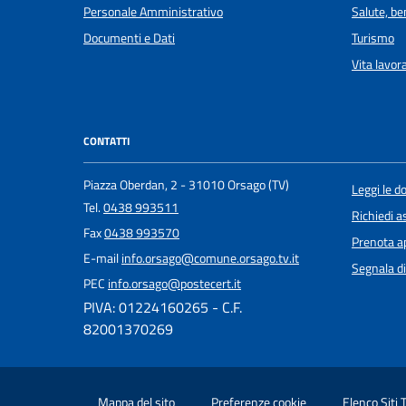
Personale Amministrativo
Salute, b
Documenti e Dati
Turismo
Vita lavor
CONTATTI
Piazza Oberdan, 2 - 31010 Orsago (TV)
Leggi le 
Tel.
0438 993511
Richiedi a
Fax
0438 993570
Prenota 
E-mail
info.orsago@comune.orsago.tv.it
Segnala di
PEC
info.orsago@postecert.it
PIVA: 01224160265 - C.F.
82001370269
Mappa del sito
Preferenze cookie
Elenco Siti 