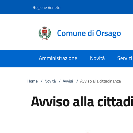
Vai al contenuto
accedi al menu
footer.enter
Regione Veneto
Comune di Orsago
Amministrazione
Novità
Servizi
Home
/
Novità
/
Avvisi
/
Avviso alla cittadinanza
Avviso alla citta