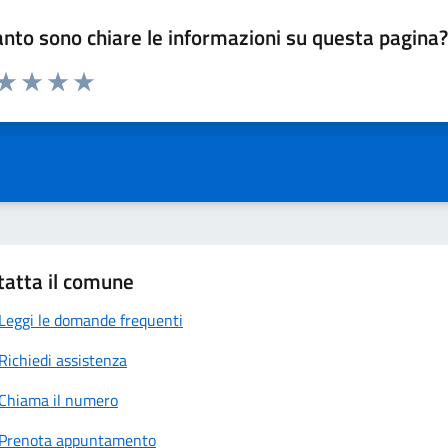
nto sono chiare le informazioni su questa pagina
 da 1 a 5 stelle la pagina
anda
ta 1 stelle su 5
Valuta 2 stelle su 5
Valuta 3 stelle su 5
Valuta 4 stelle su 5
Valuta 5 stelle su 5
tatta il comune
Leggi le domande frequenti
Richiedi assistenza
Chiama il numero
Prenota appuntamento