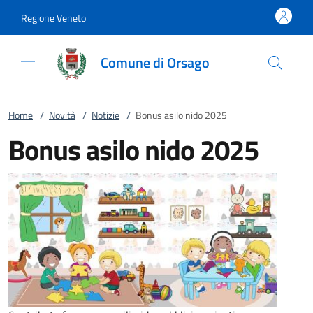
Vai al contenuto
accedi al menu
footer.enter
Regione Veneto
Comune di Orsago
Home
/
Novità
/
Notizie
/
Bonus asilo nido 2025
Bonus asilo nido 2025