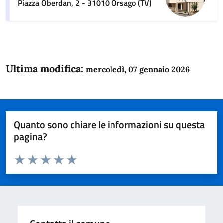
Piazza Oberdan, 2 - 31010 Orsago (TV)
Ultima modifica:
mercoledì, 07 gennaio 2026
Quanto sono chiare le informazioni su questa
pagina?
Valuta da 1 a 5 stelle la pagina
Domanda
Valuta 1 stelle su 5
Valuta 2 stelle su 5
Valuta 3 stelle su 5
Valuta 4 stelle su 5
Valuta 5 stelle su 5