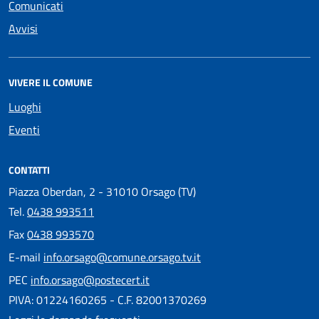
Comunicati
Avvisi
VIVERE IL COMUNE
Luoghi
Eventi
CONTATTI
Piazza Oberdan, 2 - 31010 Orsago (TV)
Tel.
0438 993511
Fax
0438 993570
E-mail
info.orsago@comune.orsago.tv.it
PEC
info.orsago@postecert.it
PIVA: 01224160265 - C.F. 82001370269