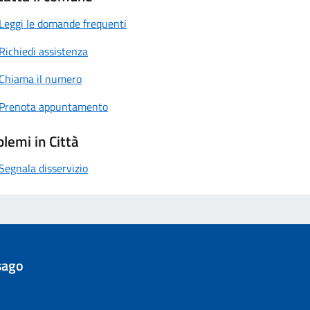
Leggi le domande frequenti
Richiedi assistenza
Chiama il numero
Prenota appuntamento
lemi in Città
Segnala disservizio
sago