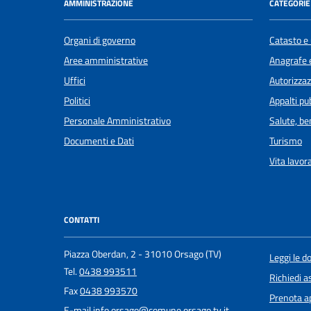
AMMINISTRAZIONE
CATEGORIE 
Organi di governo
Catasto e 
Aree amministrative
Anagrafe e
Uffici
Autorizzaz
Politici
Appalti pub
Personale Amministrativo
Salute, b
Documenti e Dati
Turismo
Vita lavor
CONTATTI
Piazza Oberdan, 2 - 31010 Orsago (TV)
Leggi le 
Tel.
0438 993511
Richiedi a
Fax
0438 993570
Prenota 
E-mail
info.orsago@comune.orsago.tv.it