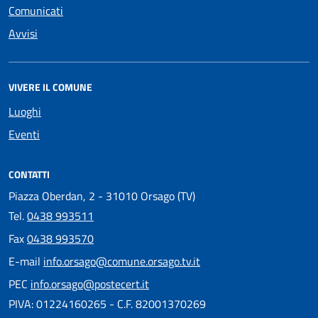
Comunicati
Avvisi
VIVERE IL COMUNE
Luoghi
Eventi
CONTATTI
Piazza Oberdan, 2 - 31010 Orsago (TV)
Tel.
0438 993511
Fax
0438 993570
E-mail
info.orsago@comune.orsago.tv.it
PEC
info.orsago@postecert.it
PIVA: 01224160265 - C.F. 82001370269