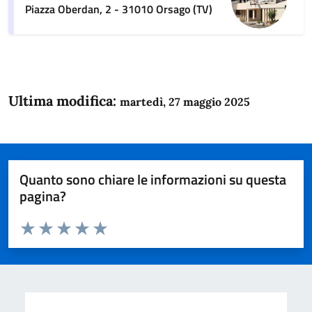
Piazza Oberdan, 2 - 31010 Orsago (TV)
Ultima modifica:
martedì, 27 maggio 2025
Quanto sono chiare le informazioni su questa
pagina?
Valuta da 1 a 5 stelle la pagina
Domanda
Valuta 1 stelle su 5
Valuta 2 stelle su 5
Valuta 3 stelle su 5
Valuta 4 stelle su 5
Valuta 5 stelle su 5