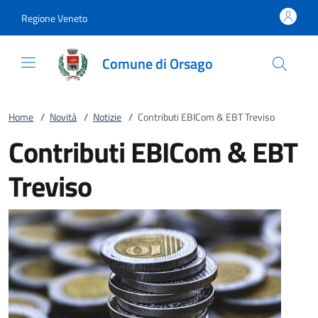
Vai al contenuto
accedi al menu
footer.enter
Regione Veneto
Comune di Orsago
Home
/
Novità
/
Notizie
/
Contributi EBICom & EBT Treviso
Contributi EBICom & EBT
Treviso