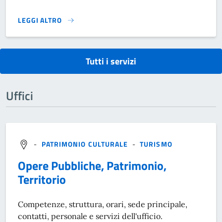
LEGGI ALTRO
RICHIESTA DI PATROCINIO E/O DI USO STEMMA}
Tutti i servizi
Uffici
-
PATRIMONIO CULTURALE
-
TURISMO
Opere Pubbliche, Patrimonio,
Territorio
Competenze, struttura, orari, sede principale,
contatti, personale e servizi dell'ufficio.