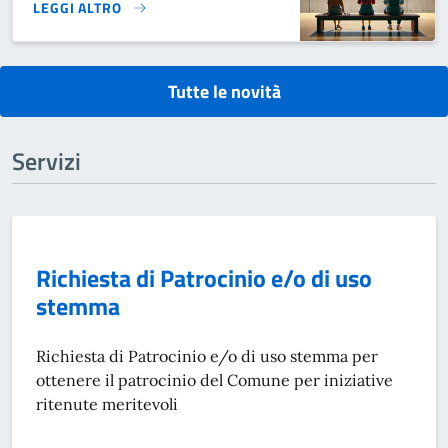
LEGGI ALTRO
MOSTRA D'ARTE}
Tutte le novità
Servizi
Richiesta di Patrocinio e/o di uso
stemma
Richiesta di Patrocinio e/o di uso stemma per
ottenere il patrocinio del Comune per iniziative
ritenute meritevoli