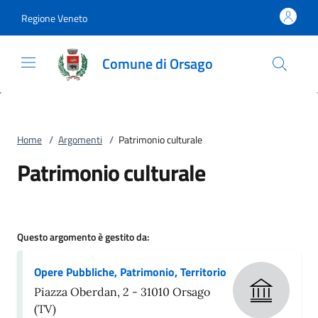
Vai al contenuto
accedi al menu
footer.enter
Regione Veneto
Comune di Orsago
Home
/
Argomenti
/
Patrimonio culturale
Patrimonio culturale
Questo argomento è gestito da:
Opere Pubbliche, Patrimonio, Territorio
Piazza Oberdan, 2 - 31010 Orsago
(TV)