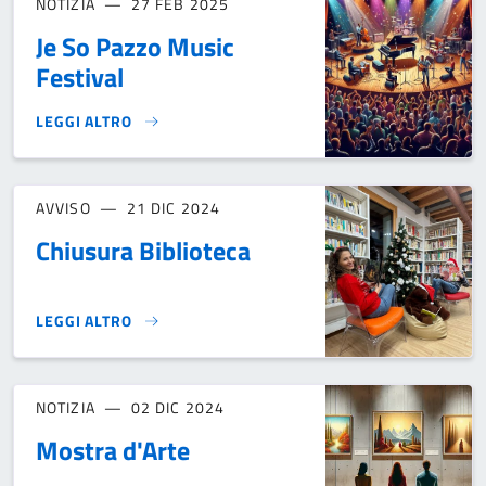
NOTIZIA
27 FEB 2025
Je So Pazzo Music
Festival
LEGGI ALTRO
JE SO PAZZO MUSIC FESTIVAL}
AVVISO
21 DIC 2024
Chiusura Biblioteca
LEGGI ALTRO
CHIUSURA BIBLIOTECA}
NOTIZIA
02 DIC 2024
Mostra d'Arte