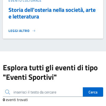
EVENTO CULTURALE
Storia dell'osteria nella società, arte
e letteratura
LEGGI ALTRO
STORIA DELL'OSTERIA NELLA SOCIETÀ, ARTE E LETTERATUR
Esplora tutti gli eventi di tipo
"Eventi Sportivi"
inserisci il testo da cercare
Cerca
0
eventi trovati