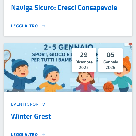
Naviga Sicuro: Cresci Consapevole
LEGGI ALTRO
NAVIGA SICURO: CRESCI CONSAPEVOLE}
29
05
Dicembre
Gennaio
2025
2026
EVENTI SPORTIVI
Winter Grest
LEGGI ALTRO