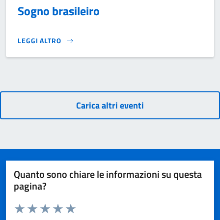
Sogno brasileiro
LEGGI ALTRO
SOGNO BRASILEIRO}
Carica altri eventi
Quanto sono chiare le informazioni su questa
pagina?
Valuta da 1 a 5 stelle la pagina
Domanda