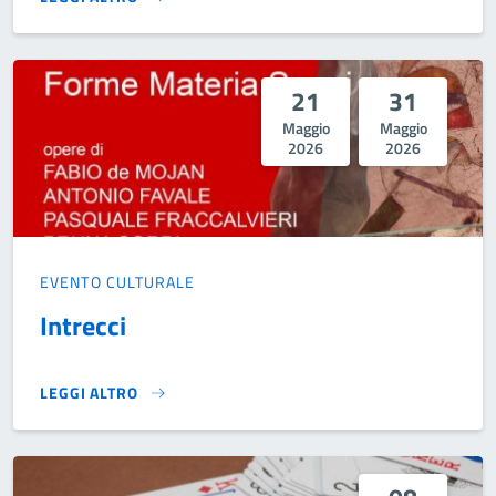
MUSICA IN VILLA}
21
31
Maggio
Maggio
2026
2026
EVENTO CULTURALE
Intrecci
LEGGI ALTRO
INTRECCI}