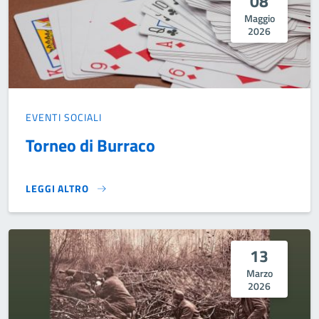
08
Maggio
2026
EVENTI SOCIALI
Torneo di Burraco
LEGGI ALTRO
TORNEO DI BURRACO}
13
Marzo
2026