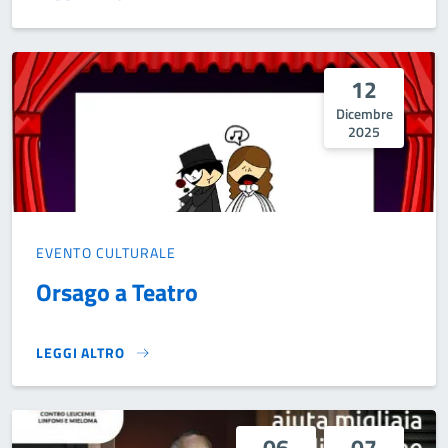
WINTER GREST}
12
Dicembre
2025
EVENTO CULTURALE
Orsago a Teatro
LEGGI ALTRO
ORSAGO A TEATRO}
06
07