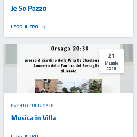
Je So Pazzo
LEGGI ALTRO
JE SO PAZZO}
21
Maggio
2026
EVENTO CULTURALE
Musica in Villa
LEGGI ALTRO