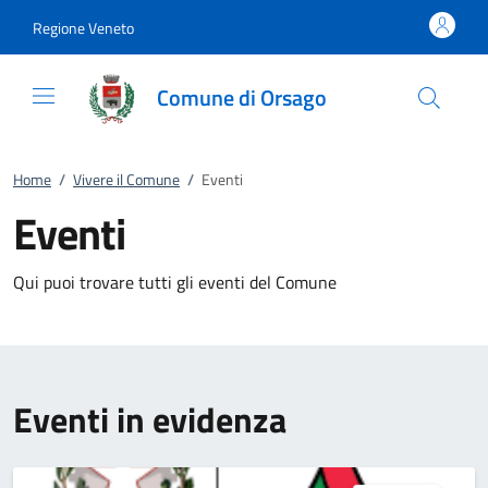
Vai al contenuto
accedi al menu
footer.enter
Regione Veneto
Comune di Orsago
Home
/
Vivere il Comune
/
Eventi
Eventi
Qui puoi trovare tutti gli eventi del Comune
Eventi in evidenza