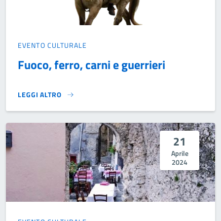
EVENTO CULTURALE
Fuoco, ferro, carni e guerrieri
LEGGI ALTRO
FUOCO, FERRO, CARNI E GUERRIERI}
21
Aprile
2024