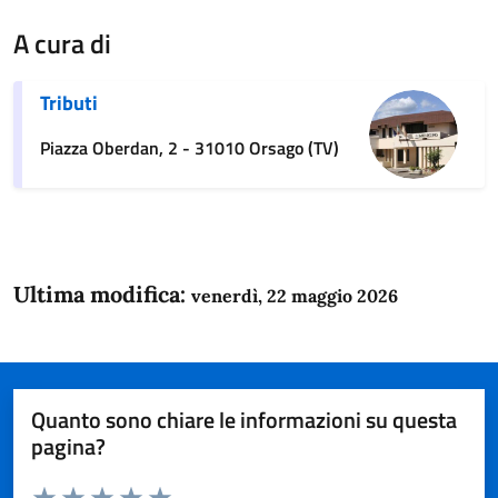
A cura di
Tributi
Piazza Oberdan, 2 - 31010 Orsago (TV)
Ultima modifica:
venerdì, 22 maggio 2026
Quanto sono chiare le informazioni su questa
pagina?
Valuta da 1 a 5 stelle la pagina
Domanda