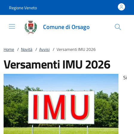
Vai al contenuto
accedi al menu
footer.enter
Regione Veneto
Comune di Orsago
Home
/
Novità
/
Avvisi
/
Versamenti IMU 2026
Versamenti IMU 2026
Si